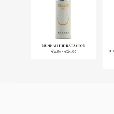
MÜNNAH HIDRATACIÓN
HI
Rango
€
4,85
-
€
29,00
de
precios:
desde
€4,85
hasta
€29,00