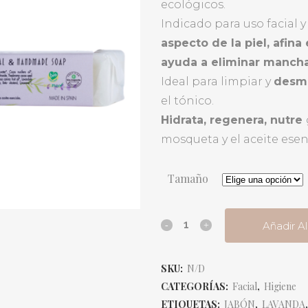
hasta
ecológicos.
€8,90
Indicado para uso facial 
aspecto de la piel, afina
ayuda a eliminar mancha
Ideal para limpiar y
desma
el tónico.
Hidrata, regenera, nutre
mosqueta y el aceite esen
Tamaño
Añadir Al
SKU:
N/D
CATEGORÍAS:
Facial
,
Higiene
ETIQUETAS:
JABÓN
,
LAVANDA