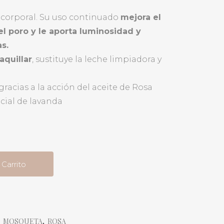
y corporal. Su uso continuado
mejora el
 el poro y le aporta luminosidad y
s.
quillar
, sustituye la leche limpiadora y
gracias a la acción del aceite de Rosa
cial de lavanda
 Carrito
,
MOSQUETA
,
ROSA