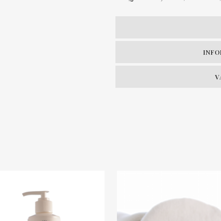
INFO
V