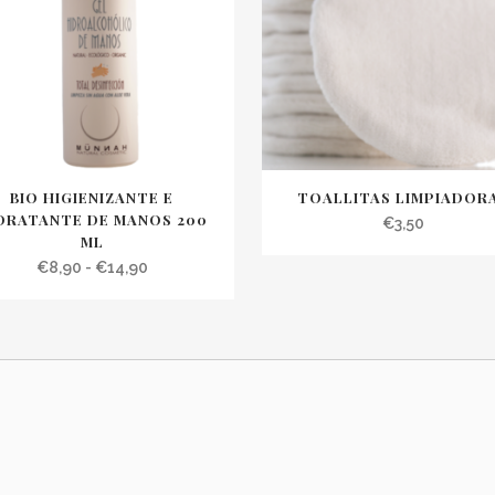
BIO HIGIENIZANTE E
TOALLITAS LIMPIADOR
DRATANTE DE MANOS 200
€
3,50
ML
Rango
€
8,90
-
€
14,90
de
precios:
desde
€8,90
hasta
€14,90