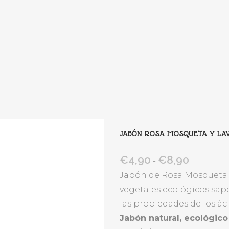
JABÓN ROSA MOSQUETA Y LA
€
4,90
€
8,90
Rango
-
de
Jabón de Rosa Mosqueta y
precios:
vegetales ecológicos sapo
desde
las propiedades de los ác
€4,90
Jabón natural, ecológico