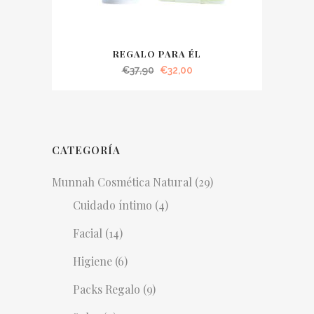
REGALO PARA ÉL
El
El
€
37,90
€
32,00
precio
precio
original
actual
era:
es:
€37,90.
€32,00.
CATEGORÍA
Munnah Cosmética Natural
(29)
Cuidado íntimo
(4)
Facial
(14)
Higiene
(6)
Packs Regalo
(9)