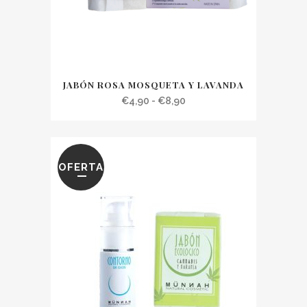
JABÓN ROSA MOSQUETA Y LAVANDA
Rango
€
4,90
-
€
8,90
de
precios:
desde
OFERTA
€4,90
hasta
€8,90