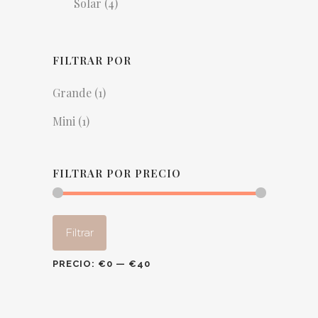
Solar
(4)
FILTRAR POR
Grande
(1)
Mini
(1)
FILTRAR POR PRECIO
Precio
Precio
Filtrar
mínimo
máximo
PRECIO:
€0
—
€40