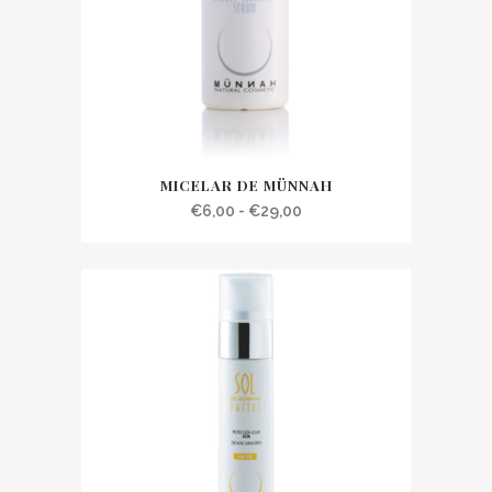
MICELAR DE MÜNNAH
Rango
€
6,00
-
€
29,00
de
precios:
desde
€6,00
hasta
€29,00