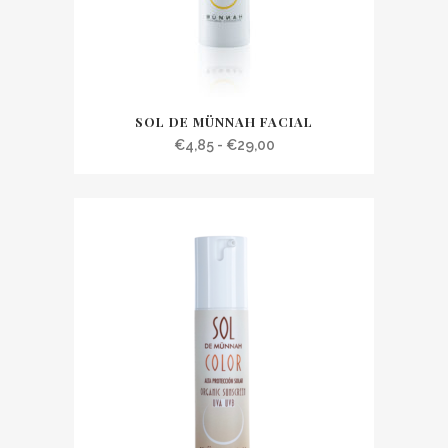
SOL DE MÜNNAH FACIAL
Rango
€
4,85
-
€
29,00
de
precios:
desde
€4,85
hasta
€29,00