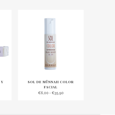
 Y
SOL DE MÜNNAH COLOR
FACIAL
o
Rango
€
6,00
-
€
35,90
de
os:
precios:
e
desde