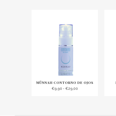
MÜNNAH CONTORNO DE OJOS
Rango
€
9,90
-
€
29,00
de
precios:
desde
€9,90