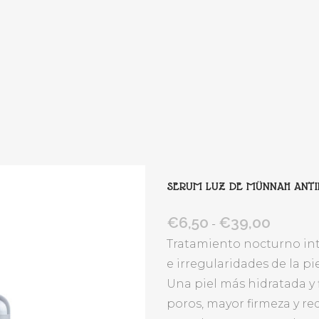
SERUM LUZ DE MÜNNAH ANT
€
6,50
€
39,00
Rango
-
de
Tratamiento nocturno int
precios:
e irregularidades de la pie
desde
Una piel más hidratada y 
€6,50
poros, mayor firmeza y re