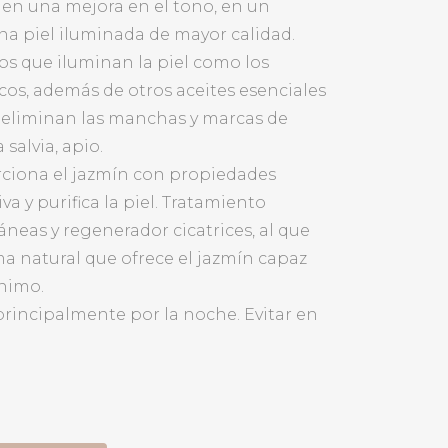
 en una mejora en el tono, en un
na piel iluminada de mayor calidad.
os que iluminan la piel como los
icos, además de otros aceites esenciales
y eliminan las manchas y marcas de
salvia, apio.
rciona el jazmín con propiedades
va y purifica la piel. Tratamiento
neas y regenerador cicatrices, al que
a natural que ofrece el jazmín capaz
ánimo.
, principalmente por la noche. Evitar en