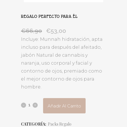
REGALO PERFECTO PARA ÉL
€
66,90
€
53,00
El
El
precio
precio
Incluye: Munnah hidratación, apta
original
actual
incluso para después del afeitado,
era:
es:
jabón Natural de cannabis y
€66,90.
€53,00.
naranja, uso corporal y facial y
contorno de ojos, premiado como
el mejor contorno de ojos para
hombre.
Añadir Al Carrito
CATEGORÍA:
Packs Regalo