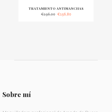
TRATAMIENTO ANTIMANCHAS
El
El
€
196,00
€
156,80
precio
precio
original
actual
era:
es:
€196,00.
€156,80.
Sobre mí