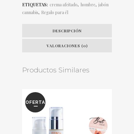
ETIQUETAS:
crema afeitado
,
hombre
,
jabón
cannabis
,
Regalo para él
DESCRIPCIÓN
VALORACIONES (0)
Productos Similares
OFERTA